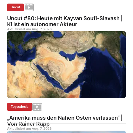
Uncut
Uncut #80: Heute mit Kayvan Soufi-Siavash |
KI ist ein autonomer Akteur
Aktualisiert am
Aug. 7, 2026
Tagesdosis
„Amerika muss den Nahen Osten verlassen“ |
Von Rainer Rupp
Aktualisiert am
Aug. 7, 2026