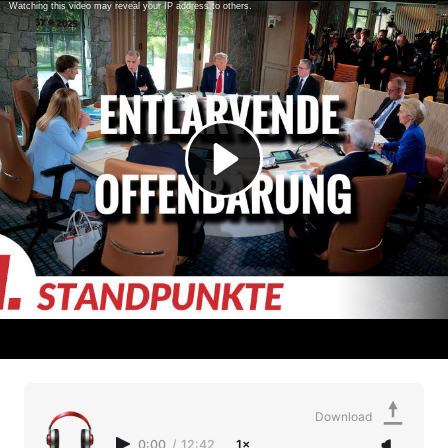
Download
0:00
/
12:42
1×