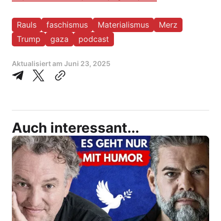
Rauls
faschismus
Materialismus
Merz
Trump
gaza
podcast
Aktualisiert am
Juni 23, 2025
Auch interessant...