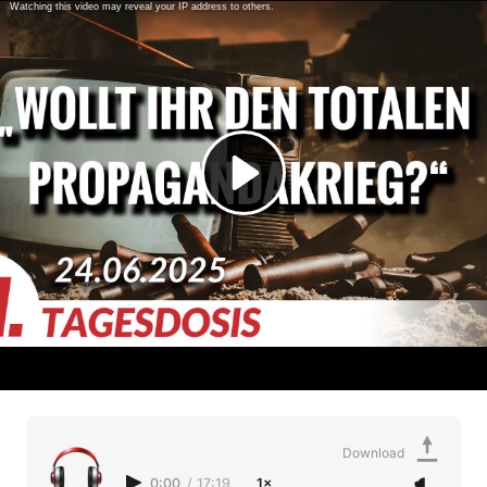
Download
0:00
/
17:19
1×