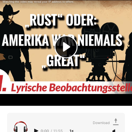
Download
0:00
/
11:55
1×