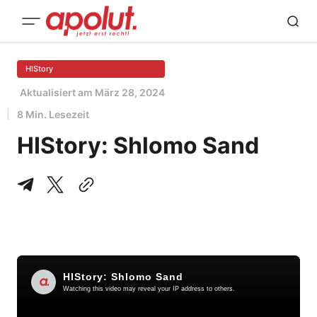
HIStory
Aktualisiert am
März 28, 2024
8 Min. Lesezeit
HIStory: Shlomo Sand