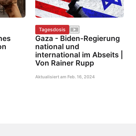
Tagesdosis
nes
Gaza - Biden-Regierung
on
national und
international im Abseits |
Von Rainer Rupp
Aktualisiert am
Feb. 16, 2024