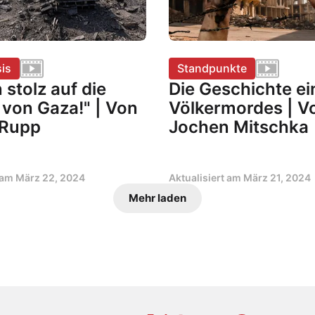
is
Standpunkte
n stolz auf die
Die Geschichte ei
 von Gaza!" | Von
Völkermordes | V
 Rupp
Jochen Mitschka
t am
März 22, 2024
Aktualisiert am
März 21, 2024
Mehr laden