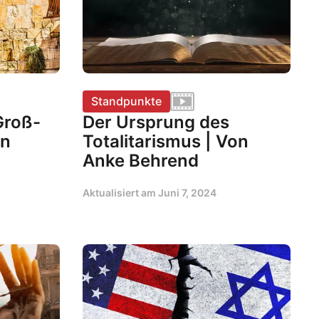
Standpunkte
Groß-
Der Ursprung des
en
Totalitarismus | Von
Anke Behrend
Aktualisiert am
Juni 7, 2024