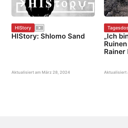
HIStory
Tagesdos
HIStory: Shlomo Sand
„Ich bi
Ruinen
Rainer
Aktualisiert am
März 28, 2024
Aktualisier