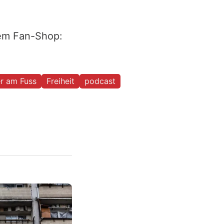
rem Fan-Shop:
r am Fuss
Freiheit
podcast