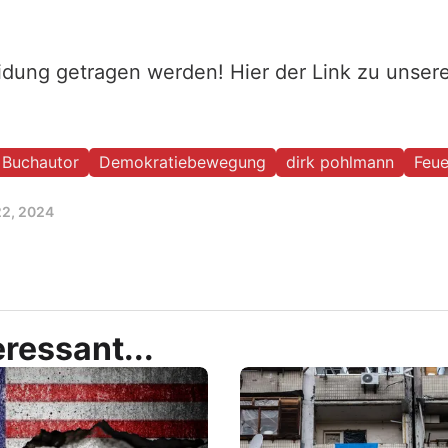
eidung getragen werden! Hier der Link zu unse
Buchautor
Demokratiebewegung
dirk pohlmann
Feue
22, 2024
ressant...