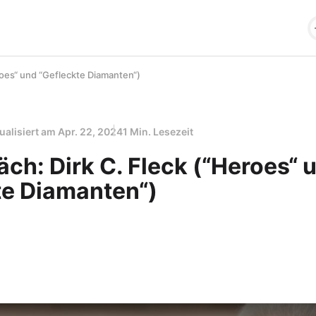
roes“ und “Gefleckte Diamanten“)
ualisiert am
Apr. 22, 2024
1 Min. Lesezeit
ch: Dirk C. Fleck (“Heroes“ 
te Diamanten“)