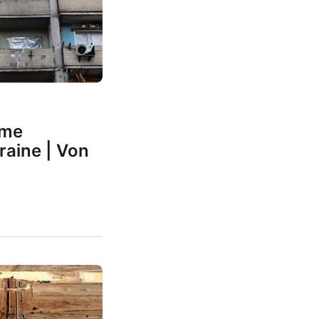
ame
raine | Von