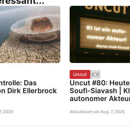
ressant...
Uncut
trolle: Das
Uncut #80: Heute
n Dirk Ellerbrock
Soufi-Siavash | KI 
autonomer Akteu
7, 2026
Aktualisiert am
Aug. 7, 2026