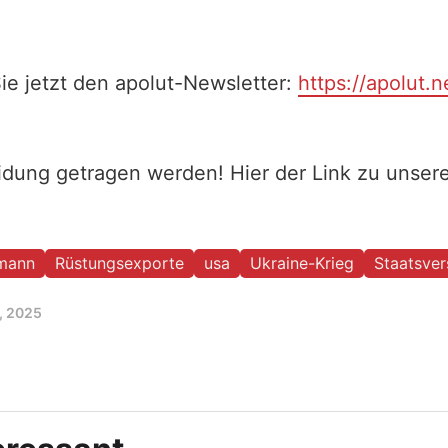
ie jetzt den apolut-Newsletter:
https://apolut.n
eidung getragen werden! Hier der Link zu unse
rmann
Rüstungsexporte
usa
Ukraine-Krieg
Staatsve
2, 2025