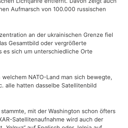
chen Lichtjahre entfernt. Davon zeigt auch
chen Aufmarsch von 100.000 russischen
ntration an der ukrainischen Grenze fiel
das Gesamtbild oder vergrößerte
s es sich um unterschiedliche Orte
l in welchem NATO-Land man sich bewegte,
 alle hatten dasselbe Satellitenbild
 stammte, mit der Washington schon öfters
XAR-Satellitenaufnahme wird auch der
ßt
„Yelnya“
auf Englisch oder Jelnja auf