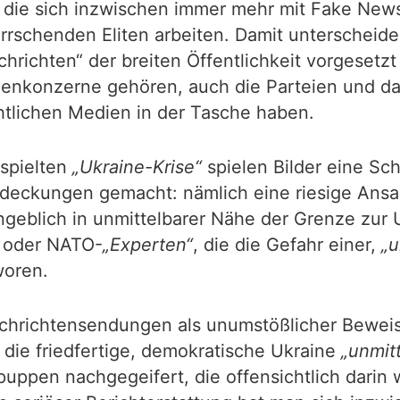
 die sich inzwischen immer mehr mit Fake New
rschenden Eliten arbeiten. Damit unterscheide
richten“ der breiten Öffentlichkeit vorgesetzt 
enkonzerne gehören, auch die Parteien und da
htlichen Medien in der Tasche haben.
spielten
„Ukraine-Krise“
spielen Bilder eine Sch
deckungen gemacht: nämlich eine riesige Ans
eblich in unmittelbarer Nähe der Grenze zur U
 oder NATO-
„Experten“
, die die Gefahr einer,
„u
woren.
achrichtensendungen als unumstößlicher Bewei
n die friedfertige, demokratische Ukraine
„unmitt
en nachgegeifert, die offensichtlich darin we