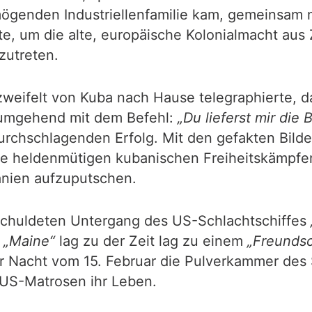
ögenden Industriellenfamilie kam, gemeinsam m
tte, um die alte, europäische Kolonialmacht aus
zutreten.
weifelt von Kuba nach Hause telegraphierte, da
 umgehend mit dem Befehl:
„Du lieferst mir die 
durchschlagenden Erfolg. Mit den gefakten Bild
ie heldenmütigen kubanischen Freiheitskämpfe
anien aufzuputschen.
schuldeten Untergang des US-Schlachtschiffes
e
„Maine“
lag zu der Zeit lag zu einem
„Freunds
 Nacht vom 15. Februar die Pulverkammer des Sc
 US-Matrosen ihr Leben.