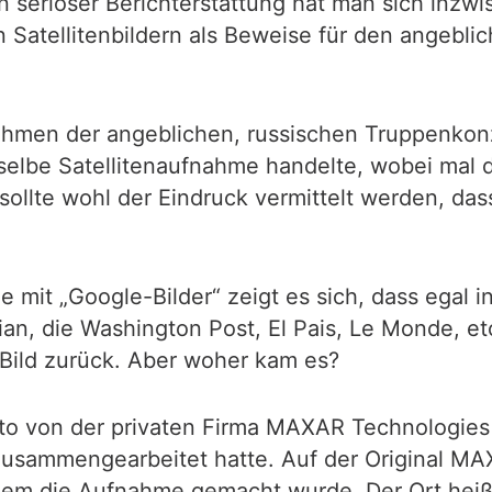
seriöser Berichterstattung hat man sich inzwis
Satellitenbildern als Beweise für den angebli
hmen der angeblichen, russischen Truppenkonze
eselbe Satellitenaufnahme handelte, wobei mal 
ollte wohl der Eindruck vermittelt werden, das
e mit „Google-Bilder“ zeigt es sich, dass ega
, die Washington Post, El Pais, Le Monde, etc.
s Bild zurück. Aber woher kam es?
oto von der privaten Firma MAXAR Technologies
usammengearbeitet hatte. Auf der Original MA
dem die Aufnahme gemacht wurde. Der Ort hei