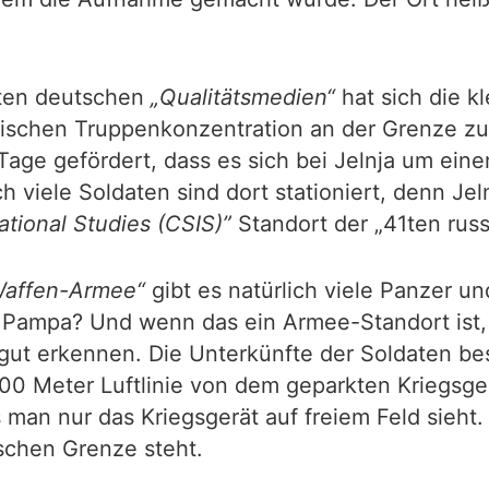
nten deutschen
„Qualitätsmedien“
hat sich die 
ischen Truppenkonzentration an der Grenze zur 
ge gefördert, dass es sich bei Jelnja um eine
 viele Soldaten sind dort stationiert, denn Jelnj
ational Studies (CSIS)”
Standort der „41ten rus
Waffen-Armee“
gibt es natürlich viele Panzer u
r Pampa? Und wenn das ein Armee-Standort ist,
ut erkennen. Die Unterkünfte der Soldaten be
0 Meter Luftlinie von dem geparkten Kriegsger
an nur das Kriegsgerät auf freiem Feld sieht. 
ischen Grenze steht.