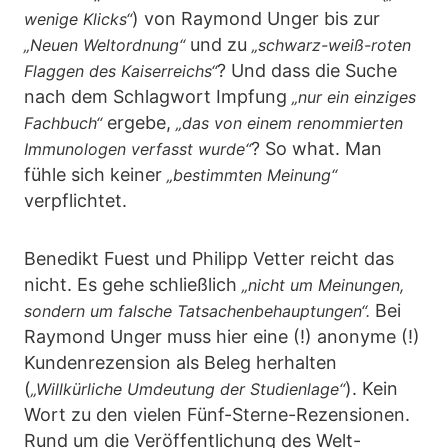
) von Raymond Unger bis zur
wenige Klicks“
und zu
„Neuen Weltordnung“
„schwarz-weiß-roten
? Und dass die Suche
Flaggen des Kaiserreichs“
nach dem Schlagwort Impfung
„nur ein einziges
ergebe,
Fachbuch“
„das von einem renommierten
? So what. Man
Immunologen verfasst wurde“
fühle sich keiner
„bestimmten Meinung“
verpflichtet.
Benedikt Fuest und Philipp Vetter reicht das
nicht. Es gehe schließlich
„nicht um Meinungen,
Bei
sondern um falsche Tatsachenbehauptungen“.
Raymond Unger muss hier eine (!) anonyme (!)
Kundenrezension als Beleg herhalten
(
). Kein
„Willkürliche Umdeutung der Studienlage“
Wort zu den vielen Fünf-Sterne-Rezensionen.
Rund um die Veröffentlichung des Welt-