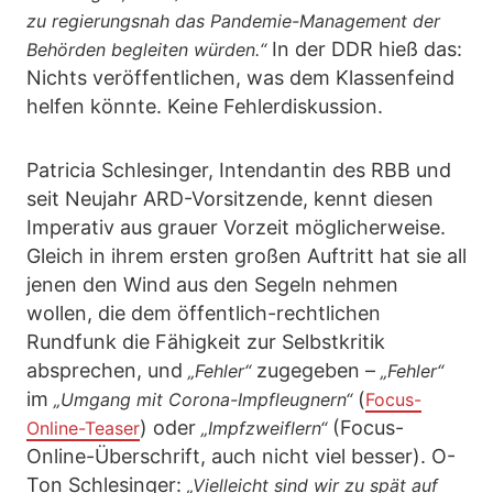
zu regierungsnah das Pandemie-Management der
In der DDR hieß das:
Behörden begleiten würden.“
Nichts veröffentlichen, was dem Klassenfeind
helfen könnte. Keine Fehlerdiskussion.
Patricia Schlesinger, Intendantin des RBB und
seit Neujahr ARD-Vorsitzende, kennt diesen
Imperativ aus grauer Vorzeit möglicherweise.
Gleich in ihrem ersten großen Auftritt hat sie all
jenen den Wind aus den Segeln nehmen
wollen, die dem öffentlich-rechtlichen
Rundfunk die Fähigkeit zur Selbstkritik
absprechen, und
zugegeben –
„Fehler“
„Fehler“
im
(
„Umgang mit Corona-Impfleugnern“
Focus-
) oder
(Focus-
Online-Teaser
„Impfzweiflern“
Online-Überschrift, auch nicht viel besser). O-
Ton Schlesinger:
„Vielleicht sind wir zu spät auf