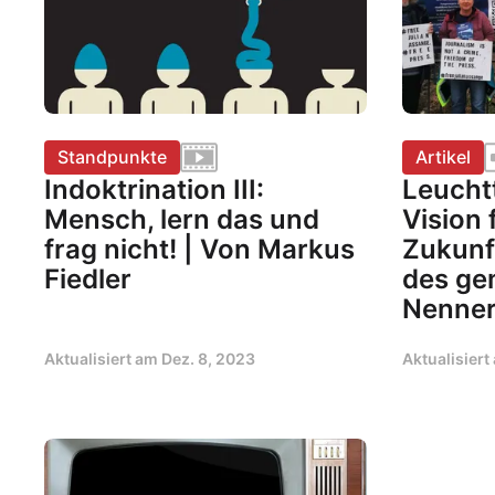
Standpunkte
Artikel
Indoktrination III:
Leucht
Mensch, lern das und
Vision 
frag nicht! | Von Markus
Zukunft
Fiedler
des g
Nenne
Aktualisiert am
Dez. 8, 2023
Aktualisier