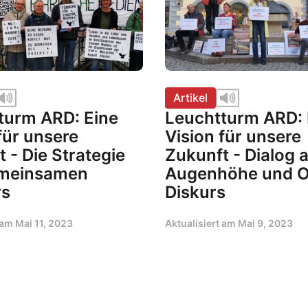
Artikel
turm ARD: Eine
Leuchtturm ARD: 
für unsere
Vision für unsere
 - Die Strategie
Zukunft - Dialog 
emeinsamen
Augenhöhe und O
rs
Diskurs
t am
Mai 11, 2023
Aktualisiert am
Mai 9, 2023