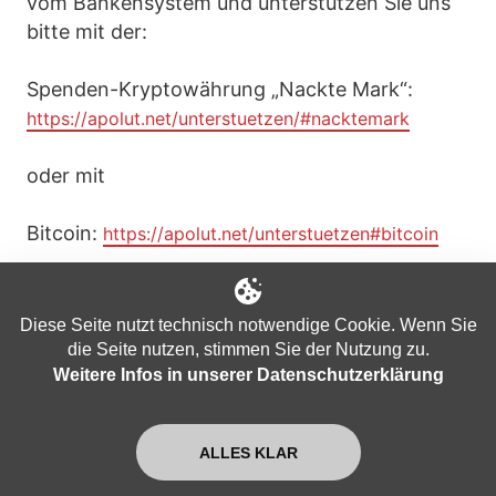
vom Bankensystem und unterstützen Sie uns
bitte mit der:
Spenden-Kryptowährung „Nackte Mark“:
https://apolut.net/unterstuetzen/#nacktemark
oder mit
Bitcoin:
https://apolut.net/unterstuetzen#bitcoin
Informationen zu weiteren
Unterstützungsmöglichkeiten finden Sie hier:
Diese Seite nutzt technisch notwendige Cookie. Wenn Sie
https://apolut.net/unterstuetzen/
die Seite nutzen, stimmen Sie der Nutzung zu.
Weitere Infos in unserer Datenschutzerklärung
+++
Bitte empfehlen Sie uns weiter und teilen Sie
ALLES KLAR
gerne unsere Inhalte in den Sozialen Medien.