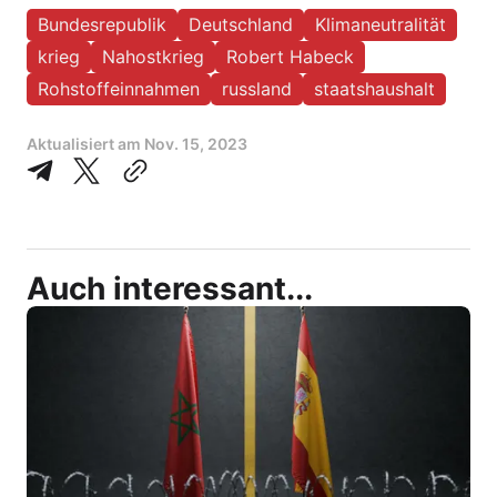
Bundesrepublik
Deutschland
Klimaneutralität
krieg
Nahostkrieg
Robert Habeck
Rohstoffeinnahmen
russland
staatshaushalt
Aktualisiert am
Nov. 15, 2023
Auch interessant...