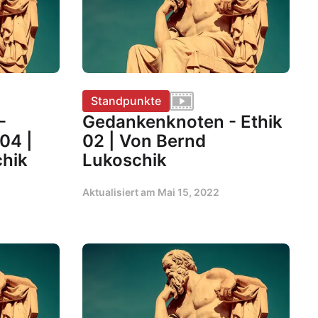
Standpunkte
-
Gedankenknoten - Ethik
04 |
02 | Von Bernd
hik
Lukoschik
Aktualisiert am
Mai 15, 2022