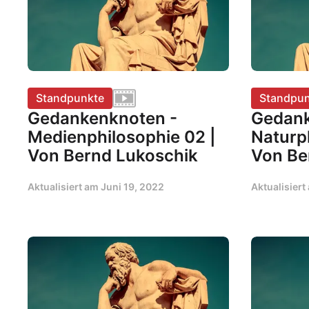
Standpunkte
Standpun
Gedankenknoten -
Gedank
Medienphilosophie 02 |
Naturp
Von Bernd Lukoschik
Von Be
Aktualisiert am
Juni 19, 2022
Aktualisier