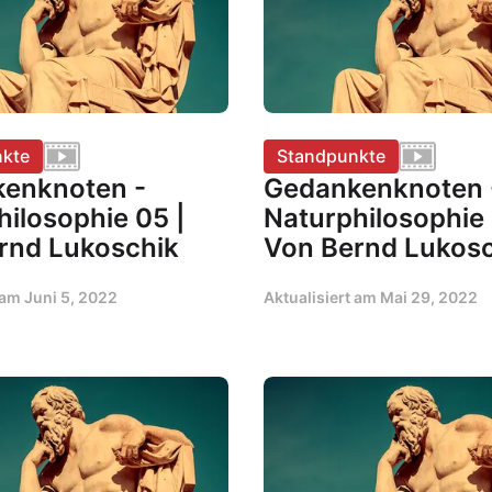
kte
Standpunkte
enknoten -
Gedankenknoten 
hilosophie 05 |
Naturphilosophie 
rnd Lukoschik
Von Bernd Lukosc
t am
Juni 5, 2022
Aktualisiert am
Mai 29, 2022