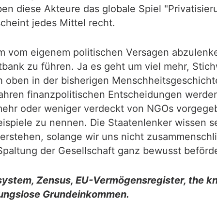
ben diese Akteure das globale Spiel "Privatisi
heint jedes Mittel recht.
m vom eigenem politischen Versagen abzulenke
htbank zu führen. Ja es geht um viel mehr, Stic
 oben in der bisherigen Menschheitsgeschichte
wahren finanzpolitischen Entscheidungen werden
mehr oder weniger verdeckt von NGOs vorgegeb
eispiele zu nennen. Die Staatenlenker wissen s
stehen, solange wir uns nicht zusammenschlie
Spaltung der Gesellschaft ganz bewusst beförde
itsystem, Zensus, EU-Vermögensregister, the k
ngungslose Grundeinkommen.