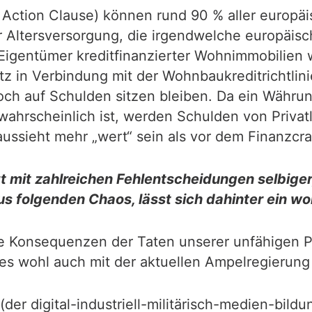
Action Clause) können rund 90 % aller europäi
r Altersversorgung, die irgendwelche europäis
ie Eigentümer kreditfinanzierter Wohnimmobilien 
 in Verbindung mit der Wohnbaukreditrichtlini
och auf Schulden sitzen bleiben. Da ein Währun
wahrscheinlich ist, werden Schulden von Privat
ssieht mehr „wert“ sein als vor dem Finanzcras
 mit zahlreichen Fehlentscheidungen selbiger
 folgenden Chaos, lässt sich dahinter ein woh
 die Konsequenzen der Taten unserer unfähigen P
l es wohl auch mit der aktuellen Ampelregierun
er digital-industriell-militärisch-medien-bild