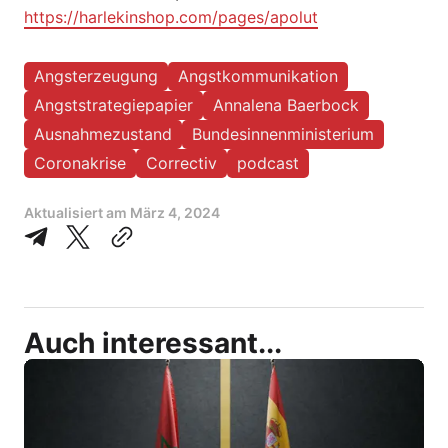
https://harlekinshop.com/pages/apolut
Angsterzeugung
Angstkommunikation
Angststrategiepapier
Annalena Baerbock
Ausnahmezustand
Bundesinnenministerium
Coronakrise
Correctiv
podcast
Aktualisiert am
März 4, 2024
Auch interessant...