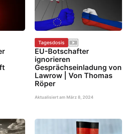
Tagesdosis
er
EU-Botschafter
ignorieren
ft
Gesprächseinladung von
Lawrow | Von Thomas
Röper
Aktualisiert am
März 8, 2024