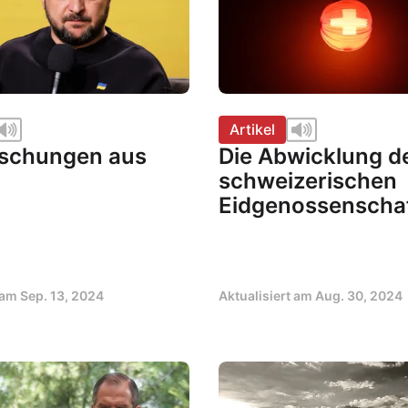
Artikel
schungen aus
Die Abwicklung d
schweizerischen
Eidgenossenscha
t am
Sep. 13, 2024
Aktualisiert am
Aug. 30, 2024