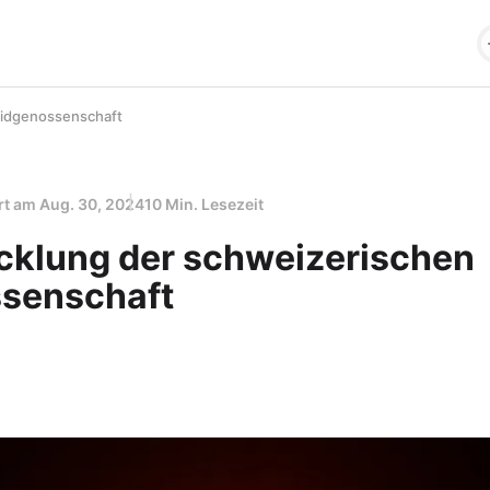
Eidgenossenschaft
ert am
Aug. 30, 2024
10 Min. Lesezeit
cklung der schweizerischen
senschaft