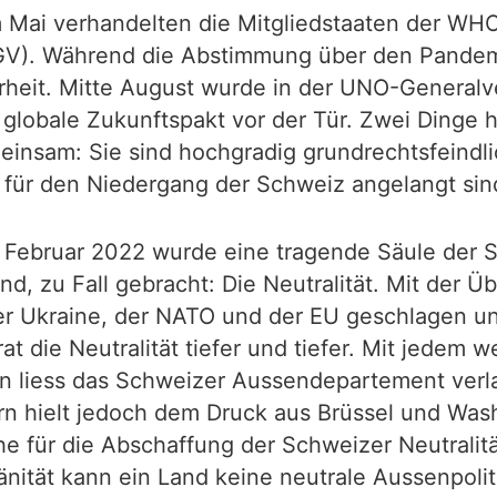
 Im Mai verhandelten die Mitgliedstaaten der 
(IGV). Während die Abstimmung über den Pande
ehrheit. Mitte August wurde in der UNO-Gener
globale Zukunftspakt vor der Tür. Zwei Dinge h
nsam: Sie sind hochgradig grundrechtsfeindlic
 für den Niedergang der Schweiz angelangt sin
im Februar 2022 wurde eine tragende Säule der 
nd, zu Fall gebracht: Die Neutralität. Mit der
der Ukraine, der NATO und der EU geschlagen u
t die Neutralität tiefer und tiefer. Mit jedem 
n liess das Schweizer Aussendepartement verla
n hielt jedoch dem Druck aus Brüssel und Wash
he für die Abschaffung der Schweizer Neutralität
nität kann ein Land keine neutrale Aussenpolit