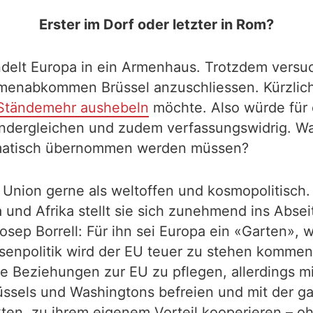
Erster im Dorf oder letzter in Rom?
delt Europa in ein Armenhaus. Trotzdem versuch
enabkommen Brüssel anzuschliessen. Kürzlich 
Ständemehr aushebeln
möchte. Also würde für 
ondergleichen und zudem verfassungswidrig. W
omatisch übernommen werden müssen?
he Union gerne als weltoffen und kosmopolitisc
nd Afrika stellt sie sich zunehmend ins Abseits 
ep Borrell: Für ihn sei Europa ein «Garten», 
ssenpolitik wird der EU teuer zu stehen kommen.
ve Beziehungen zur EU zu pflegen, allerdings m
ssels und Washingtons befreien und mit der ga
en, zu ihrem eigenem Vorteil kooperieren – ohn