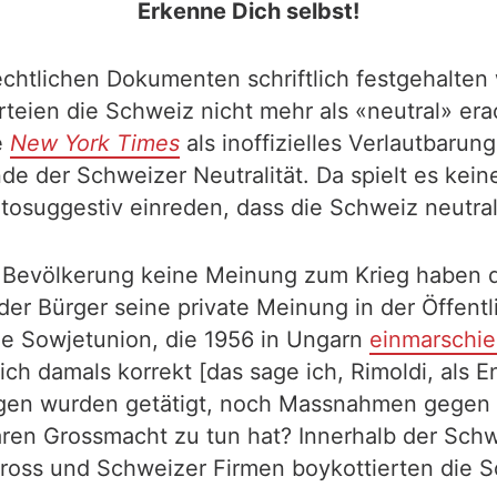
Erkenne Dich selbst!
rrechtlichen Dokumenten schriftlich festgehalten 
ien die Schweiz nicht mehr als «neutral» erach
e
New York Times
als inoffizielles Verlautbaru
 der Schweizer Neutralität. Da spielt es keine
osuggestiv einreden, dass die Schweiz neutral
e Bevölkerung keine Meinung zum Krieg haben da
 der Bürger seine private Meinung in der Öffent
 die Sowjetunion, die 1956 in Ungarn
einmarschie
ch damals korrekt [das sage ich, Rimoldi, als E
gen wurden getätigt, noch Massnahmen gegen d
aren Grossmacht zu tun hat? Innerhalb der Schw
ross und Schweizer Firmen boykottierten die S