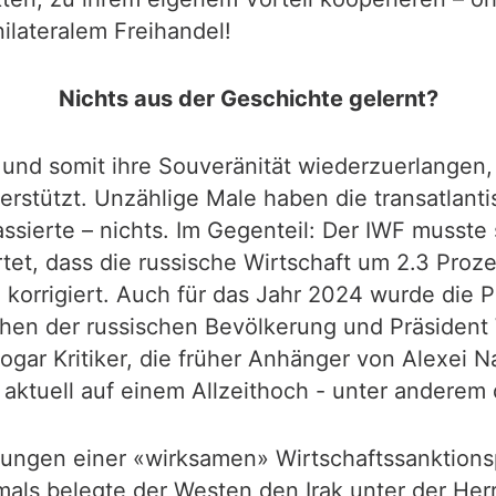
ilateralem Freihandel!
Nichts aus der Geschichte gelernt?
tät und somit ihre Souveränität wiederzuerlange
rstützt. Unzählige Male haben die transatlanti
assierte – nichts. Im Gegenteil: Der IWF muss
rtet, dass die russische Wirtschaft um 2.3 Pr
orrigiert. Auch für das Jahr 2024 wurde die P
en der russischen Bevölkerung und Präsident Wl
gar Kritiker, die früher Anhänger von Alexei N
 aktuell auf einem Allzeithoch - unter anderem
ungen einer «wirksamen» Wirtschaftssanktionsp
amals belegte der Westen den Irak unter der He