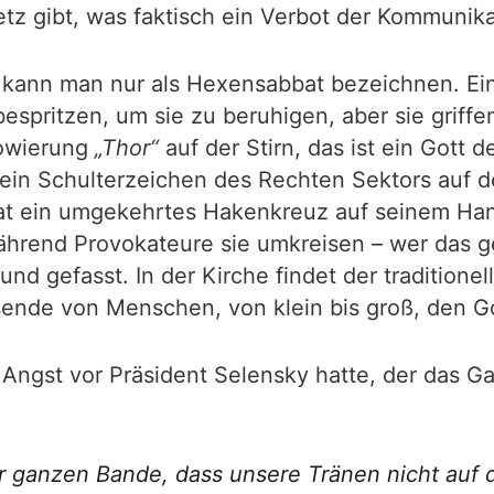
etz gibt, was faktisch ein Verbot der Kommunik
 kann man nur als Hexensabbat bezeichnen. Ein
spritzen, um sie zu beruhigen, aber sie griffe
towierung
„Thor“
auf der Stirn, das ist ein Gott 
 ein Schulterzeichen des Rechten Sektors auf de
hat ein umgekehrtes Hakenkreuz auf seinem Han
 während Provokateure sie umkreisen – wer das 
nd gefasst. In der Kirche findet der traditione
sende von Menschen, von klein bis groß, den Go
e Angst vor Präsident Selensky hatte, der das Ga
rer ganzen Bande, dass unsere Tränen nicht auf