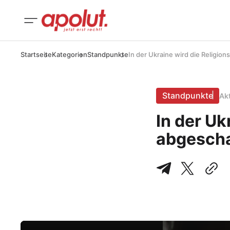
Startseite
Kategorien
Standpunkte
In der Ukraine wird die Religio
Standpunkte
Ak
In der Uk
abgescha