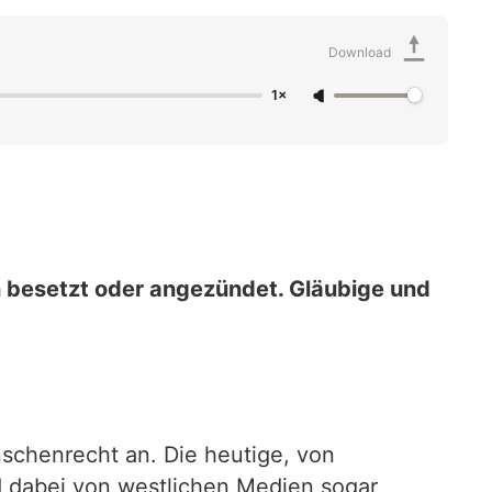
Download
1×
n besetzt oder angezündet. Gläubige und
schenrecht an. Die heutige, von
d dabei von westlichen Medien sogar