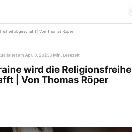
nsfreiheit abgeschafft | Von Thomas Röper
tualisiert am
Apr. 3, 2023
6 Min. Lesezeit
raine wird die Religionsfreihe
fft | Von Thomas Röper