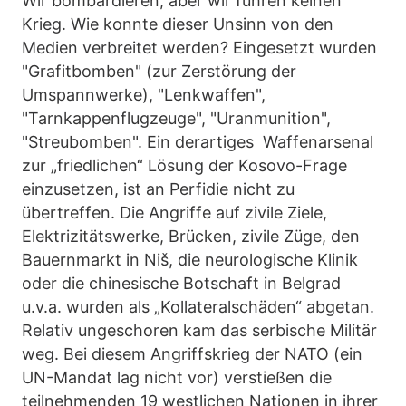
Wir bombardieren, aber wir führen keinen
Krieg. Wie konnte dieser Unsinn von den
Medien verbreitet werden? Eingesetzt wurden
"Grafitbomben" (zur Zerstörung der
Umspannwerke), "Lenkwaffen",
"Tarnkappenflugzeuge", "Uranmunition",
"Streubomben". Ein derartiges Waffenarsenal
zur „friedlichen“ Lösung der Kosovo-Frage
einzusetzen, ist an Perfidie nicht zu
übertreffen. Die Angriffe auf zivile Ziele,
Elektrizitätswerke, Brücken, zivile Züge, den
Bauernmarkt in Niš, die neurologische Klinik
oder die chinesische Botschaft in Belgrad
u.v.a. wurden als „Kollateralschäden“ abgetan.
Relativ ungeschoren kam das serbische Militär
weg. Bei diesem Angriffskrieg der NATO (ein
UN-Mandat lag nicht vor) verstießen die
teilnehmenden 19 westlichen Nationen in ihrer