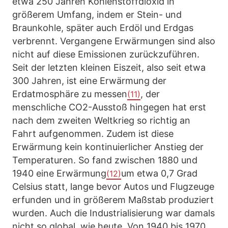
etwa 250 Jahren Kohlenstoffdioxid in
größerem Umfang, indem er Stein- und
Braunkohle, später auch Erdöl und Erdgas
verbrennt. Vergangene Erwärmungen sind also
nicht auf diese Emissionen zurückzuführen.
Seit der letzten kleinen Eiszeit, also seit etwa
300 Jahren, ist eine Erwärmung der
Erdatmosphäre zu messen
, der
(11)
menschliche CO2-Ausstoß hingegen hat erst
nach dem zweiten Weltkrieg so richtig an
Fahrt aufgenommen. Zudem ist diese
Erwärmung kein kontinuierlicher Anstieg der
Temperaturen. So fand zwischen 1880 und
1940 eine Erwärmung
um etwa 0,7 Grad
(12)
Celsius statt, lange bevor Autos und Flugzeuge
erfunden und in größerem Maßstab produziert
wurden. Auch die Industrialisierung war damals
nicht so global, wie heute. Von 1940 bis 1970