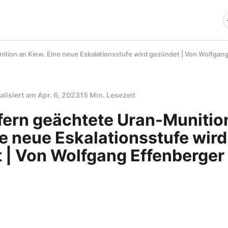
nition an Kiew. Eine neue Eskalationsstufe wird gezündet | Von Wolfgan
alisiert am
Apr. 6, 2023
15 Min. Lesezeit
efern geächtete Uran-Munitio
e neue Eskalationsstufe wird
 | Von Wolfgang Effenberger