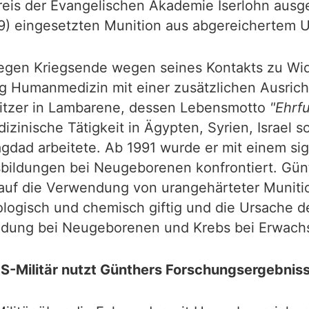
eis der Evangelischen Akademie Iserlohn ausge
999) eingesetzten Munition aus abgereichertem 
gegen Kriegsende wegen seines Kontakts zu Wi
ung Humanmedizin mit einer zusätzlichen Ausrich
eitzer in Lambarene, dessen Lebensmotto
"Ehrf
izinische Tätigkeit in Ägypten, Syrien, Israel 
 Bagdad arbeitete. Ab 1991 wurde er mit einem si
ildungen bei Neugeborenen konfrontiert. Günthe
auf die Verwendung von urangehärteter Muniti
ologisch und chemisch giftig und die Ursache 
ldung bei Neugeborenen und Krebs bei Erwachs
S-Militär nutzt Günthers Forschungsergebnis