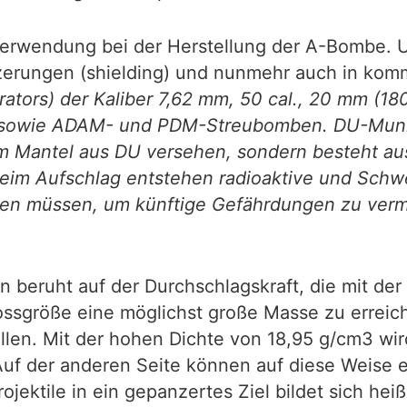
erwendung bei der Herstellung der A-Bombe. U
zerungen (shielding) und nunmehr auch in ko
tors) der Kaliber 7,62 mm, 50 cal., 20 mm (180
 sowie ADAM- und PDM-Streubomben. DU-Muniti
nem Mantel aus DU versehen, sondern besteht a
im Aufschlag entstehen radioaktive und Schwer
rden müssen, um künftige Gefährdungen zu verm
n beruht auf der Durchschlagskraft, die mit de
ossgröße eine möglichst große Masse zu errei
ellen. Mit der hohen Dichte von 18,95 g/cm3 wi
uf der anderen Seite können auf diese Weise eb
jektile in ein gepanzertes Ziel bildet sich heiß