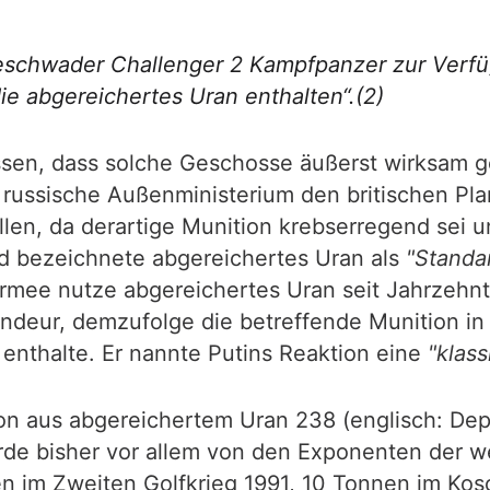
Geschwader Challenger 2 Kampfpanzer zur Verfü
e abgereichertes Uran enthalten“.(2)
issen, dass solche Geschosse äußerst wirksam
russische Außenministerium den britischen Plan
len, da derartige Munition krebserregend sei 
 bezeichnete abgereichertes Uran als
"Standa
Armee nutze abgereichertes Uran seit Jahrzehnt
deur, demzufolge die betreffende Munition in 
nthalte. Er nannte Putins Reaktion eine
"klas
on aus abgereichertem Uran 238 (englisch: Dep
wurde bisher vor allem von den Exponenten der
en im Zweiten Golfkrieg 1991, 10 Tonnen im Ko