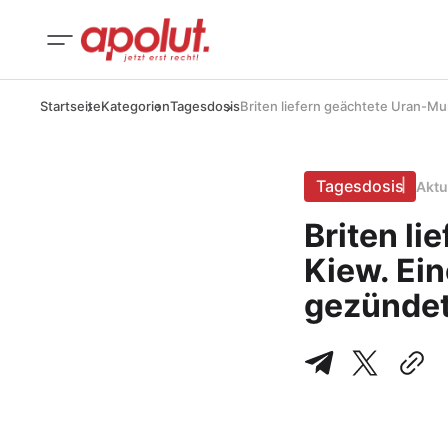
Startseite
Kategorien
Tagesdosis
Briten liefern geächtete Uran-Mu
Tagesdosis
Aktu
Briten li
Kiew. Ein
gezündet