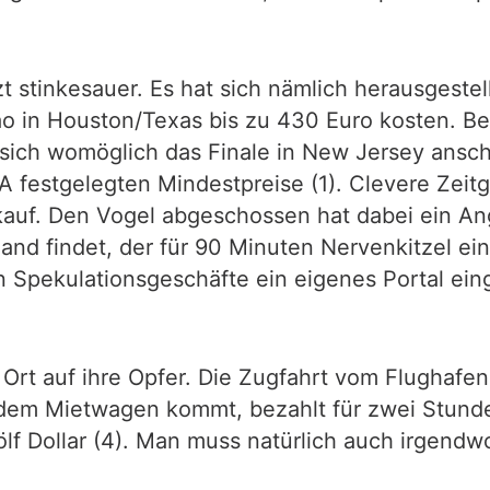
t stinkesauer. Es hat sich nämlich herausgestell
o in Houston/Texas bis zu 430 Euro kosten. Be
ich womöglich das Finale in New Jersey anschau
FIFA festgelegten Mindestpreise (1). Clevere Zei
auf. Den Vogel abgeschossen hat dabei ein Angeb
jemand findet, der für 90 Minuten Nervenkitzel 
n Spekulationsgeschäfte ein eigenes Portal eing
 Ort auf ihre Opfer. Die Zugfahrt vom Flughaf
t dem Mietwagen kommt, bezahlt für zwei Stunden
ölf Dollar (4). Man muss natürlich auch irgendw