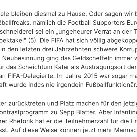
 Viele bleiben diesmal zu Hause. Oder sagen wir
ballfreaks, nämlich die Football Supporters Eur
bschneiderei sei ein „ungeheurer Verrat an der 
ektakel" (5). Die FIFA hat sich völlig abgekoppe
n den letzten drei Jahrzehnten schwere Korrup
 Neubesinnung ging das Geldscheffeln immer w
ür das Scheichtum Katar als Austragungsort de
n FIFA-Delegierte. Im Jahre 2015 war sogar mal
raft wurde indes nie irgendein Fußballfunktionä
er zurücktreten und Platz machen für den jetzi
Kontrastprogramm zu Sepp Blatter. Aber Infantin
cher Rhetorik hat er die Teilnehmerzahl für die 
t. Auf diese Weise können jetzt mehr Mannsch