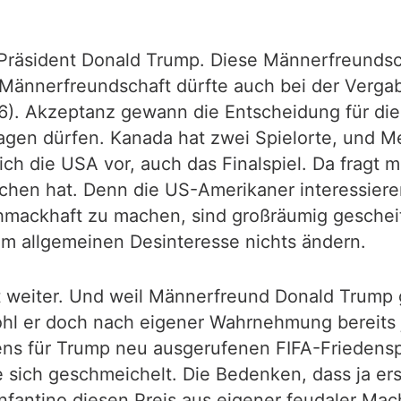
-Präsident Donald Trump. Diese Männerfreundscha
ännerfreundschaft dürfte auch bei der Vergabe
). Akzeptanz gewann die Entscheidung für die
en dürfen. Kanada hat zwei Spielorte, und Me
h die USA vor, auch das Finalspiel. Da fragt ma
hen hat. Denn die US-Amerikaner interessieren 
mackhaft zu machen, sind großräumig gescheit
m allgemeinen Desinteresse nichts ändern.
t weiter. Und weil Männerfreund Donald Trump g
hl er doch nach eigener Wahrnehmung bereits j
igens für Trump neu ausgerufenen FIFA-Friedens
e sich geschmeichelt. Die Bedenken, dass ja ers
s Infantino diesen Preis aus eigener feudaler 