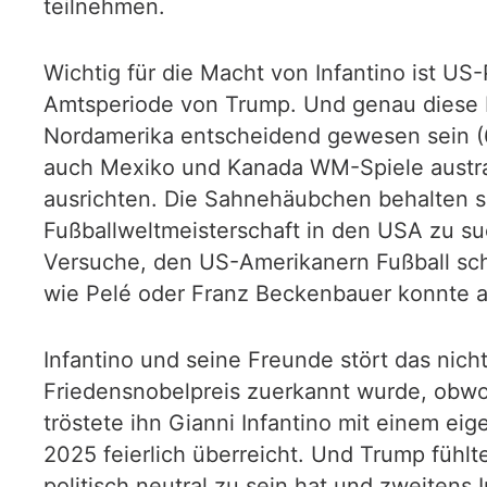
teilnehmen.
Wichtig für die Macht von Infantino ist US
Amtsperiode von Trump. Und genau diese M
Nordamerika entscheidend gewesen sein (6
auch Mexiko und Kanada WM-Spiele austrag
ausrichten. Die Sahnehäubchen behalten sic
Fußballweltmeisterschaft in den USA zu suc
Versuche, den US-Amerikanern Fußball sch
wie Pelé oder Franz Beckenbauer konnte a
Infantino und seine Freunde stört das nich
Friedensnobelpreis zuerkannt wurde, obwo
tröstete ihn Gianni Infantino mit einem e
2025 feierlich überreicht. Und Trump fühlt
politisch neutral zu sein hat und zweiten