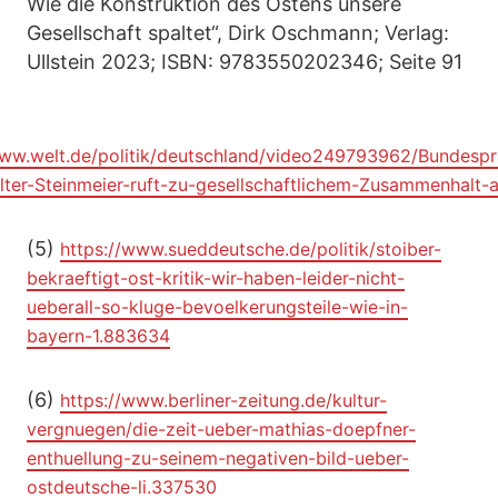
Wie die Konstruktion des Ostens unsere
Gesellschaft spaltet“, Dirk Oschmann; Verlag:
Ullstein 2023; ISBN: 9783550202346; Seite 91
www.welt.de/politik/deutschland/video249793962/Bundespr
lter-Steinmeier-ruft-zu-gesellschaftlichem-Zusammenhalt-a
(5)
https://www.sueddeutsche.de/politik/stoiber-
bekraeftigt-ost-kritik-wir-haben-leider-nicht-
ueberall-so-kluge-bevoelkerungsteile-wie-in-
bayern-1.883634
(6)
https://www.berliner-zeitung.de/kultur-
vergnuegen/die-zeit-ueber-mathias-doepfner-
enthuellung-zu-seinem-negativen-bild-ueber-
ostdeutsche-li.337530