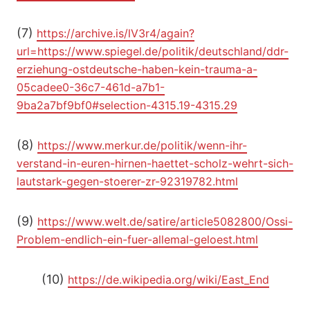
(7)
https://archive.is/lV3r4/again?
url=https://www.spiegel.de/politik/deutschland/ddr-
erziehung-ostdeutsche-haben-kein-trauma-a-
05cadee0-36c7-461d-a7b1-
9ba2a7bf9bf0#selection-4315.19-4315.29
(8)
https://www.merkur.de/politik/wenn-ihr-
verstand-in-euren-hirnen-haettet-scholz-wehrt-sich-
lautstark-gegen-stoerer-zr-92319782.html
(9)
https://www.welt.de/satire/article5082800/Ossi-
Problem-endlich-ein-fuer-allemal-geloest.html
(10)
https://de.wikipedia.org/wiki/East_End