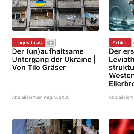
Tagesdosis
Artikel
Der (un)aufhaltsame
Der er
Untergang der Ukraine |
Leviat
Von Tilo Gräser
struktu
Westen
Ellerbr
Aktualisiert am
Aug. 5, 2026
Aktualisier