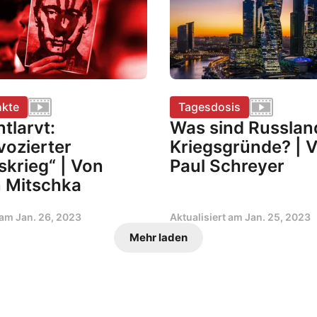
kte
Tagesdosis
tlarvt:
Was sind Russlan
vozierter
Kriegsgründe? | 
skrieg“ | Von
Paul Schreyer
 Mitschka
t am
Jan. 26, 2023
Aktualisiert am
Jan. 25, 2023
Mehr laden