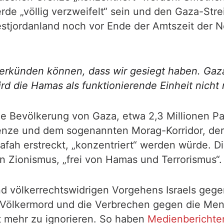
de „völlig verzweifelt“ sein und den Gaza-Stre
estjordanland noch vor Ende der Amtszeit der 
rkünden können, dass wir gesiegt haben. Gaza w
d die Hamas als funktionierende Einheit nicht 
die Bevölkerung von Gaza, etwa 2,3 Millionen P
enze und dem sogenannten Morag-Korridor, der 
fah erstreckt, „konzentriert“ werden würde. D
en Zionismus, „frei von Hamas und Terrorismus“.
völkerrechtswidrigen Vorgehens Israels gegen
ne Völkermord und die Verbrechen gegen die Me
t mehr zu ignorieren. So haben
Medienberichte