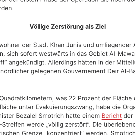
rden.
Völlige Zerstörung als Ziel
ohner der Stadt Khan Junis und umliegender A
n, sich sofort westwärts in das Gebiet Al-Mawas
iff“ angekündigt. Allerdings hätten in der Mitte
m nördlicher gelegenen Gouvernement Deir Al-B
Quadratkilometern, was 22 Prozent der Fläche d
läche unter Evakuierungszwang, habe die Orga
nister Bezalel Smotrich hatte einem
Bericht
der 
treifen werde „völlig zerstört“. Die überleben
ischen Grenze „konzentriert“ werden. Smotrich 