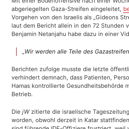
Mit einer Bodenoffensive nach einer Woche
abgeriegelten Gaza-Streifen eingeleitet,
be
Vorgehen von den Israelis als „Gideons St
laut dem Bericht allein in den 72 Stunden 
Benjamin Netanjahu habe dazu in einer Vid
„Wir werden alle Teile des Gazastreife
Berichten zufolge musste die letzte öffent
verhindert demnach, dass Patienten, Perso
Hamas kontrollierte Gesundheitsbehörde mi
Betrieb.
Die
jW
zitierte die israelische Tageszeitun
worden, obwohl derzeit in Katar stattfinde
sind führende IDF-Offiziere frustriert, wei