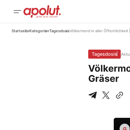
Startseite
Kategorien
Tagesdosis
Völkermord in aller Öffentlichkeit 
Tagesdosis
Aktu
Völkermor
Gräser