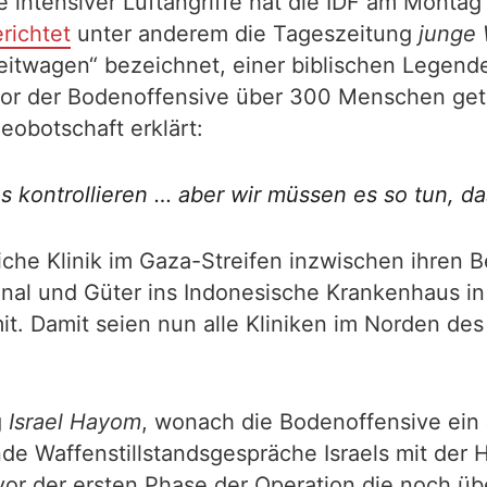
 intensiver Luftangriffe hat die IDF am Monta
richtet
unter anderem die Tageszeitung
junge 
reitwagen“ bezeichnet, einer biblischen Legend
vor der Bodenoffensive über 300 Menschen getöt
eobotschaft erklärt:
ns kontrollieren … aber wir müssen es so tun, d
liche Klinik im Gaza-Streifen inzwischen ihren 
nal und Güter ins Indonesische Krankenhaus in B
t. Damit seien nun alle Kliniken im Norden de
g
Israel Hayom
, wonach die Bodenoffensive ein 
nde Waffenstillstandsgespräche Israels mit der 
l vor der ersten Phase der Operation die noch ü