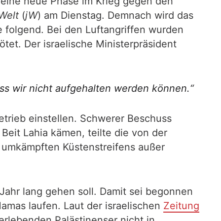
g eine neue Phase im Krieg gegen den
Welt
(
jW
) am Dienstag. Demnach wird das
e folgend. Bei den Luftangriffen wurden
et. Der israelische Ministerpräsident
ass wir nicht aufgehalten werden können.“
Betrieb einstellen. Schwerer Beschuss
eit Lahia kämen, teilte die von der
s umkämpften Küstenstreifens außer
Jahr lang gehen soll. Damit sei begonnen
Hamas laufen. Laut der israelischen
Zeitung
berlebenden Palästinenser nicht in