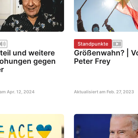
Standpunkte
teil und weitere
Größenwahn? | V
rohungen gegen
Peter Frey
er
t am
Apr. 12, 2024
Aktualisiert am
Feb. 27, 2023