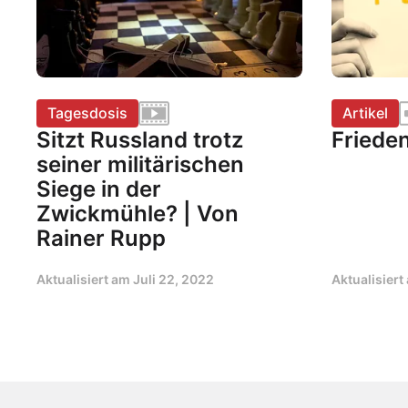
Tagesdosis
Artikel
Sitzt Russland trotz
Friede
seiner militärischen
Siege in der
Zwickmühle? | Von
Rainer Rupp
Aktualisiert am
Juli 22, 2022
Aktualisier