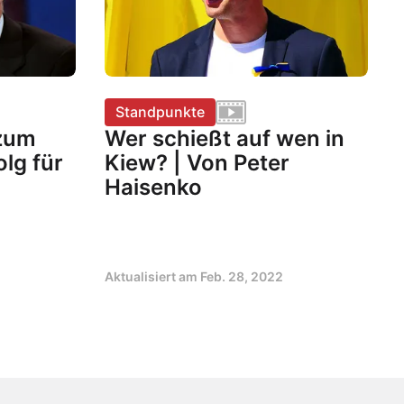
Standpunkte
 zum
Wer schießt auf wen in
olg für
Kiew? | Von Peter
Haisenko
Aktualisiert am
Feb. 28, 2022