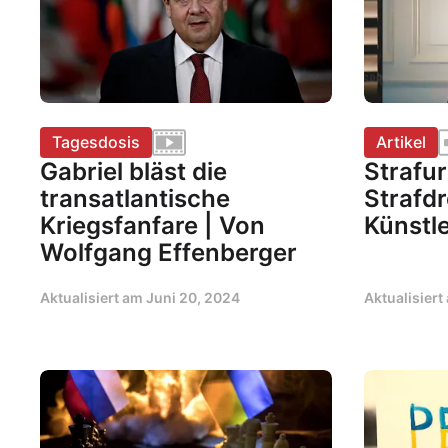
Tagesdosis
Artikel
Gabriel bläst die
Strafur
transatlantische
Strafd
Kriegsfanfare | Von
Künstl
Wolfgang Effenberger
Aktualisiert am
Juni 20, 2024
Aktualisier