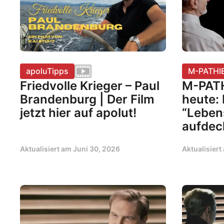
apoluTipps
M-PATHI
Friedvolle Krieger – Paul
M-PATH
Brandenburg | Der Film
heute:
jetzt hier auf apolut!
“Leben
aufdec
Aktualisiert am
Juni 30, 2026
Aktualisier