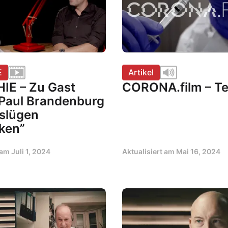
E
Artikel
IE – Zu Gast
CORONA.film – Tei
 Paul Brandenburg
slügen
ken”
t am
Juli 1, 2024
Aktualisiert am
Mai 16, 2024