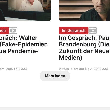
äch
Im Gespräch
präch: Walter
Im Gespräch: Pau
(Fake-Epidemien
Brandenburg (Die
ue Pandemie-
Zukunft der Neue
)
Medien)
t am
Dez. 17, 2023
Aktualisiert am
Nov. 30, 2023
Mehr laden