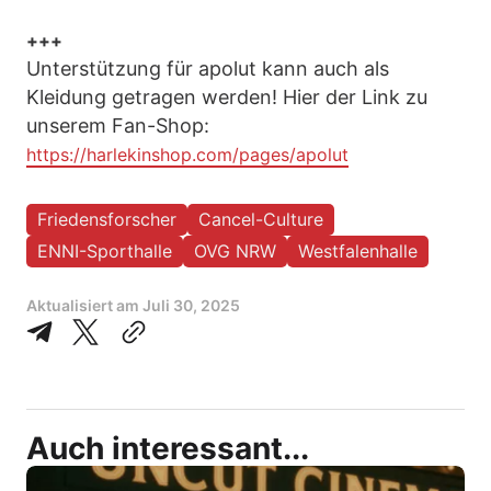
+++
Unterstützung für apolut kann auch als
Kleidung getragen werden! Hier der Link zu
unserem Fan-Shop:
https://harlekinshop.com/pages/apolut
Friedensforscher
Cancel-Culture
ENNI-Sporthalle
OVG NRW
Westfalenhalle
Aktualisiert am
Juli 30, 2025
Auch interessant...