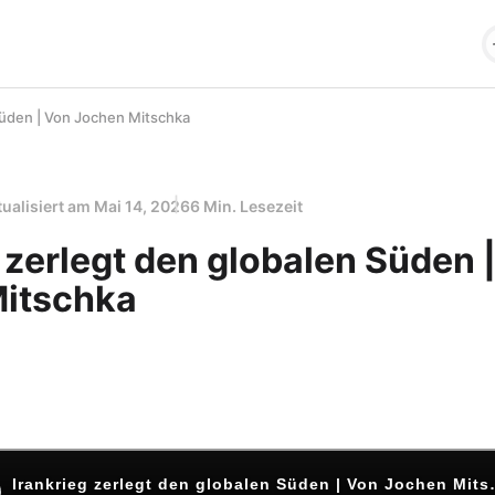
Süden | Von Jochen Mitschka
tualisiert am
Mai 14, 2026
6 Min. Lesezeit
 zerlegt den globalen Süden 
itschka