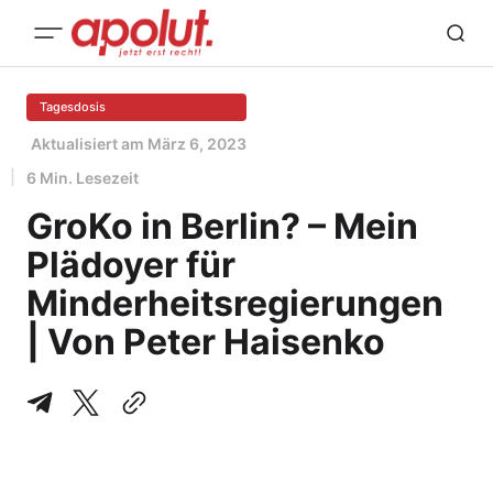
Tagesdosis
Aktualisiert am
März 6, 2023
6 Min. Lesezeit
GroKo in Berlin? – Mein
Plädoyer für
Minderheitsregierungen
| Von Peter Haisenko