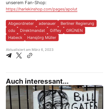
unserem Fan-Shop:
https://harlekinshop.com/pages/apolut
Abgeordneter
adenauer
Berliner Regierung
cdu
Direktmandat
Giffey
GRÜNEN
Habeck
Hansjörg Müller
Aktualisiert am
März 6, 2023
Auch interessant...