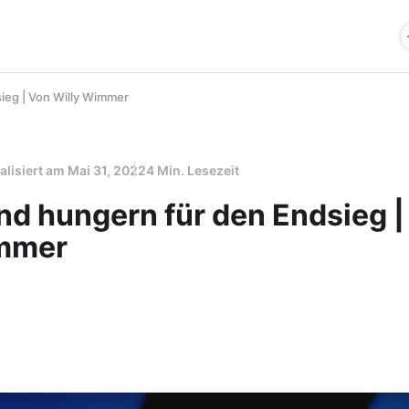
ieg | Von Willy Wimmer
alisiert am
Mai 31, 2022
4 Min. Lesezeit
nd hungern für den Endsieg |
immer