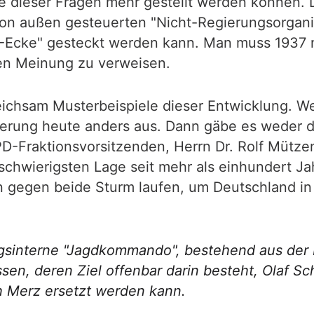
ne dieser Fragen mehr gestellt werden können
außen gesteuerten "Nicht-Regierungsorganisati
I-Ecke" gesteckt werden kann. Man muss 1937 ni
hen Meinung zu verweisen.
leichsam Musterbeispiele dieser Entwicklung. 
erung heute anders aus. Dann gäbe es weder d
PD-Fraktionsvorsitzenden, Herrn Dr. Rolf Mütze
r schwierigsten Lage seit mehr als einhundert 
 gegen beide Sturm laufen, um Deutschland in
ungsinterne "Jagdkommando", bestehend aus der
en, deren Ziel offenbar darin besteht, Olaf Sc
ch Merz ersetzt werden kann.