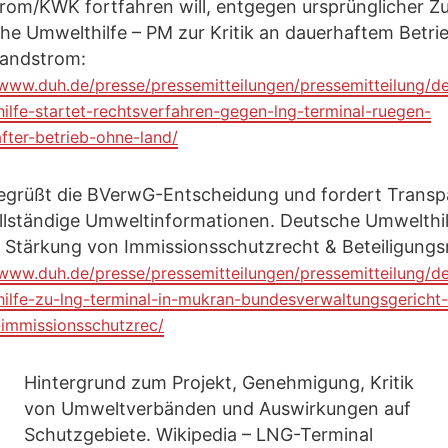
rom/KWK fortfahren will, entgegen ursprünglicher Z
he Umwelthilfe – PM zur Kritik an dauerhaftem Betri
andstrom:
/www.duh.de/presse/pressemitteilungen/pressemitteilung/d
ilfe-startet-rechtsverfahren-gegen-lng-terminal-ruegen-
fter-betrieb-ohne-land/
grüßt die BVerwG-Entscheidung und fordert Transp
llständige Umweltinformationen. Deutsche Umwelthil
 Stärkung von Immissionsschutzrecht & Beteiligungs
/www.duh.de/presse/pressemitteilungen/pressemitteilung/d
ilfe-zu-lng-terminal-in-mukran-bundesverwaltungsgericht-
-immissionsschutzrec/
Hintergrund zum Projekt, Genehmigung, Kritik
von Umweltverbänden und Auswirkungen auf
Schutzgebiete. Wikipedia – LNG-Terminal