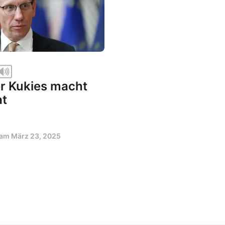
er Kukies macht
at
t am
März 23, 2025