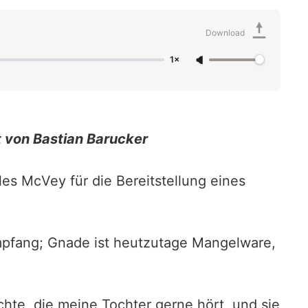
Download
1×
 von Bastian Barucker
es McVey für die Bereitstellung eines
 Empfang; Gnade ist heutzutage Mangelware,
hte, die meine Tochter gerne hört, und sie