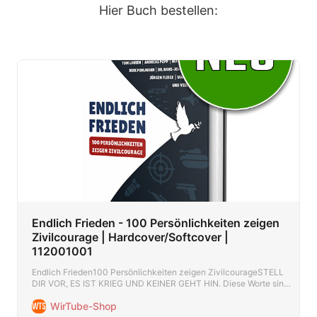
Hier Buch bestellen:
Endlich Frieden - 100 Persönlichkeiten zeigen
Zivilcourage | Hardcover/Softcover |
112001001
Endlich Frieden100 Persönlichkeiten zeigen ZivilcourageSTELL
DIR VOR, ES IST KRIEG UND KEINER GEHT HIN. Diese Worte sind
aktueller denn je. In einer Zeit, die durch mächtige Kräfte voll und
WirTube-Shop
ganz auf Krieg programmiert wurden, entstand die einzigartige