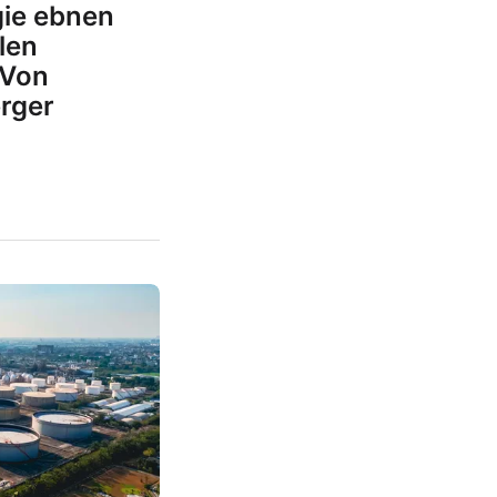
gie ebnen
len
 Von
rger