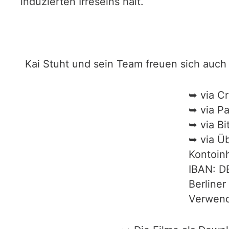
induzierten Irreseins hält.
Kai Stuht und sein Team freuen sich auch 
➥ via C
➥ via P
➥ via B
➥ via Ü
Kontoinh
IBAN: D
Berliner
Verwend