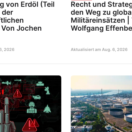
 von Erdöl (Teil
Recht und Strate
t der
den Weg zu globa
tlichen
Militäreinsätzen |
| Von Jochen
Wolfgang Effenbe
6, 2026
Aktualisiert am
Aug. 6, 2026