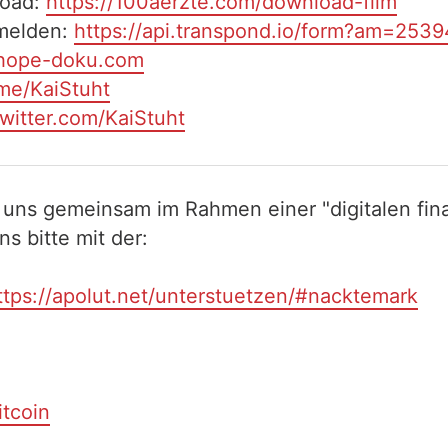
load:
https://100aerzte.com/download-film
melden:
https://api.transpond.io/form?am=253
/hope-doku.com
.me/KaiStuht
twitter.com/KaiStuht
 uns gemeinsam im Rahmen einer "digitalen fina
 bitte mit der:
ttps://apolut.net/unterstuetzen/#nacktemark
itcoin