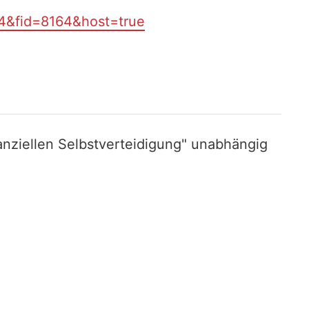
94&fid=8164&host=true
nziellen Selbstverteidigung" unabhängig