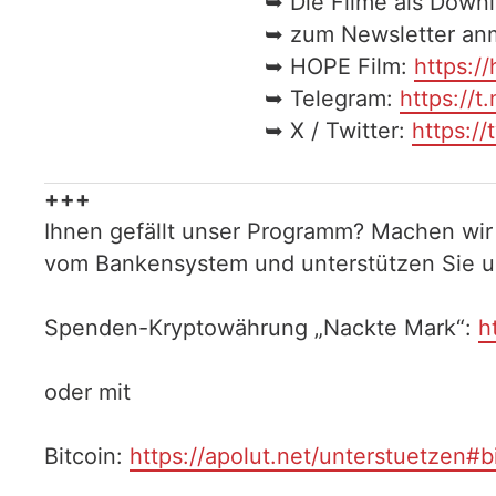
➥ Die Filme als Down
➥ zum Newsletter an
➥ HOPE Film:
https:/
➥ Telegram:
https://t
➥ X / Twitter:
https://
+++
Ihnen gefällt unser Programm? Machen wir
vom Bankensystem und unterstützen Sie uns
Spenden-Kryptowährung „Nackte Mark“:
h
oder mit
Bitcoin:
https://apolut.net/unterstuetzen#b