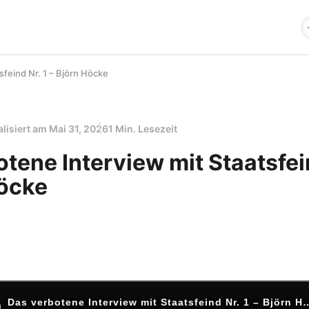
sfeind Nr. 1 – Björn Höcke
alisiert am
Mai 31, 2026
1 Min. Lesezeit
tene Interview mit Staatsfein
Höcke