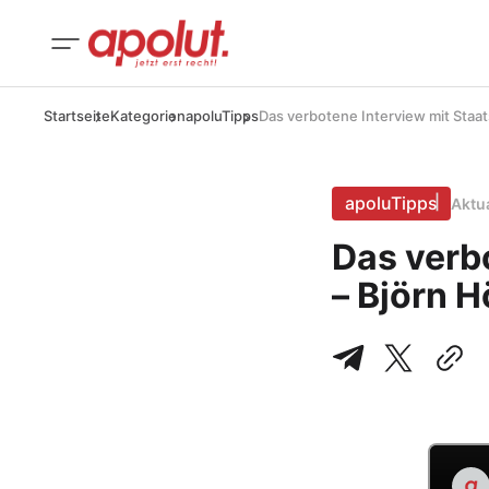
Startseite
Kategorien
apoluTipps
Das verbotene Interview mit Staat
apoluTipps
Aktu
Das verbo
– Björn 