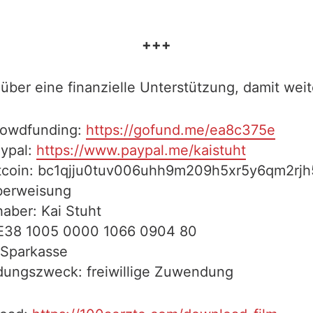
+++
über eine finanzielle Unterstützung, damit weit
rowdfunding:
https://gofund.me/ea8c375e
aypal:
https://www.paypal.me/kaistuht
itcoin: bc1qjju0tuv006uhh9m209h5xr5y6qm2rj
berweisung
aber: Kai Stuht
E38 1005 0000 1066 0904 80
 Sparkasse
ungszweck: freiwillige Zuwendung