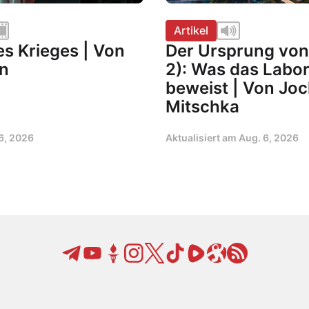
Artikel
es Krieges | Von
Der Ursprung von 
n
2): Was das Labor
beweist | Von Jo
Mitschka
6, 2026
Aktualisiert am
Aug. 6, 2026