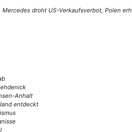
, Mercedes droht US-Verkaufsverbot, Polen erhäl
ab
Zehdenick
hsen-Anhalt
land entdeckt
sismus
nisse
l