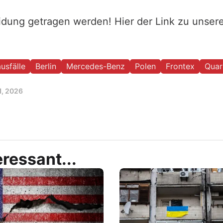
eidung getragen werden! Hier der Link zu unse
usfälle
Berlin
Mercedes-Benz
Polen
Frontex
Quar
1, 2026
ressant...