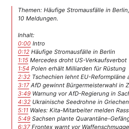
Themen: Häufige Stromausfälle in Berlin
10 Meldungen.
Inhalt:
0:00
Intro
0:12
Häufige Stromausfälle in Berlin
1:15
Mercedes droht US-Verkaufsverbot
1:54
Polen erhält Milliarden für Rüstung
2:32
Tschechien lehnt EU-Reformpläne 
3:17
AfD gewinnt Bürgermeisterwahl in 
3:49
Warnung vor AfD-Regierung in Sac
4:32
Ukrainische Seedrohne in Griechen
5:11
Wales: Kita-Mitarbeiter melden Ras
5:49
Sachsen plante Quarantäne-Gefäng
6:37
Frontex warnt vor Waffenschmugge