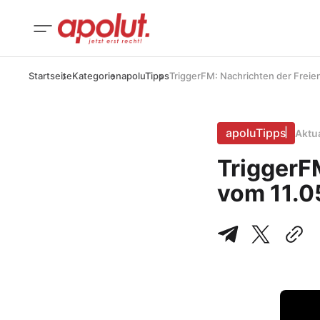
Startseite
Kategorien
apoluTipps
TriggerFM: Nachrichten der Frei
apoluTipps
Aktu
TriggerF
vom 11.0