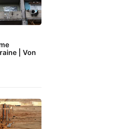
ame
raine | Von