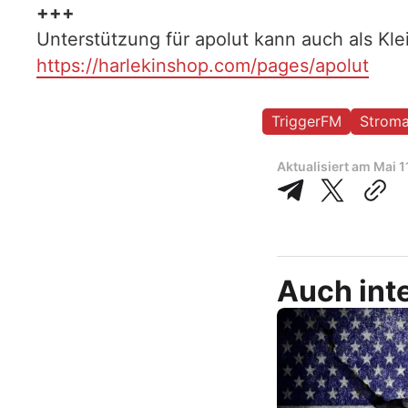
+++
Unterstützung für apolut kann auch als Kl
https://harlekinshop.com/pages/apolut
TriggerFM
Stroma
Aktualisiert am
Mai 1
Auch inte