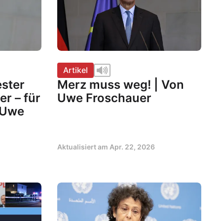
Artikel
ester
Merz muss weg! | Von
r – für
Uwe Froschauer
n Uwe
Aktualisiert am
Apr. 22, 2026