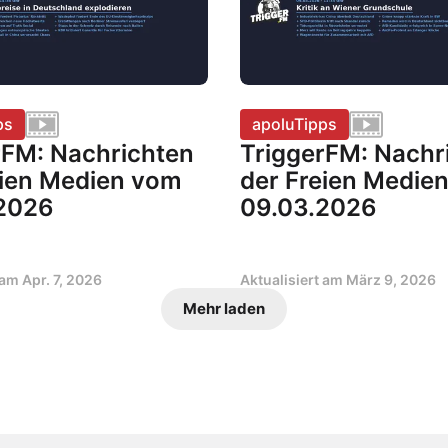
ps
apoluTipps
rFM: Nachrichten
TriggerFM: Nachr
eien Medien vom
der Freien Medie
2026
09.03.2026
t am
Apr. 7, 2026
Aktualisiert am
März 9, 2026
Mehr laden