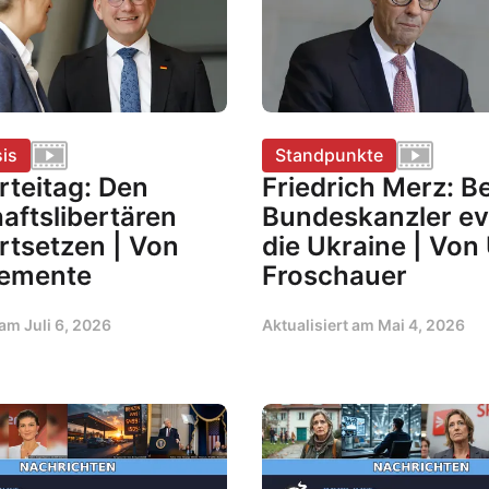
is
Standpunkte
rteitag: Den
Friedrich Merz: B
aftslibertären
Bundeskanzler eve
rtsetzen | Von
die Ukraine | Vo
lemente
Froschauer
t am
Juli 6, 2026
Aktualisiert am
Mai 4, 2026