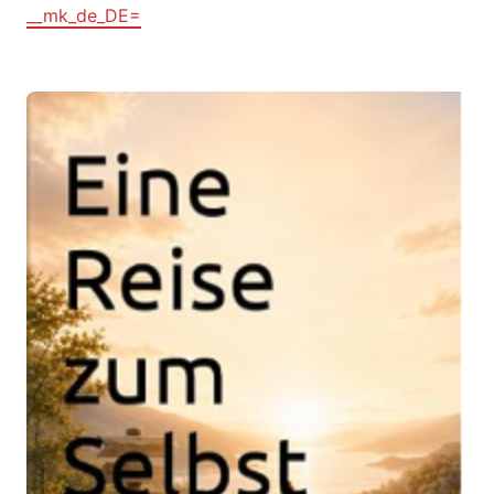
__mk_de_DE=