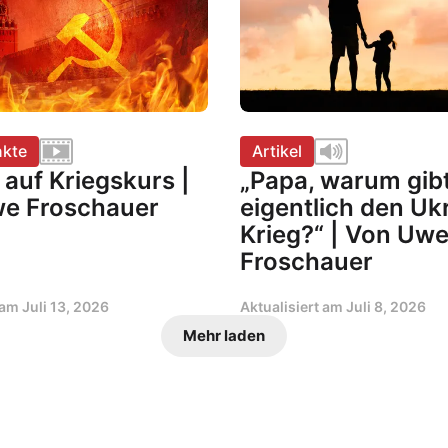
kte
Artikel
auf Kriegskurs |
„Papa, warum gib
e Froschauer
eigentlich den Uk
Krieg?“ | Von Uw
Froschauer
t am
Juli 13, 2026
Aktualisiert am
Juli 8, 2026
Mehr laden