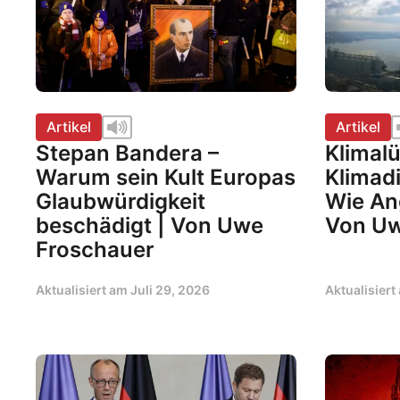
Artikel
Artikel
Stepan Bandera –
Klimal
Warum sein Kult Europas
Klimadi
Glaubwürdigkeit
Wie Ang
beschädigt | Von Uwe
Von Uw
Froschauer
Aktualisiert am
Juli 29, 2026
Aktualisier