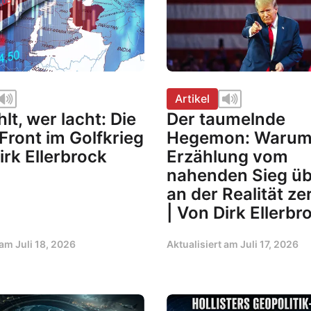
Artikel
lt, wer lacht: Die
Der taumelnde
Front im Golfkrieg
Hegemon: Warum
irk Ellerbrock
Erzählung vom
nahenden Sieg üb
an der Realität ze
| Von Dirk Ellerbr
t am
Juli 18, 2026
Aktualisiert am
Juli 17, 2026