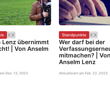
is
Standpunkte
 Lenz übernimmt
Wer darf bei der
cht! | Von Anselm
Verfassungserne
mitmachen? | Vo
Anselm Lenz
t am
Dez. 13, 2023
Aktualisiert am
Feb. 22, 2023