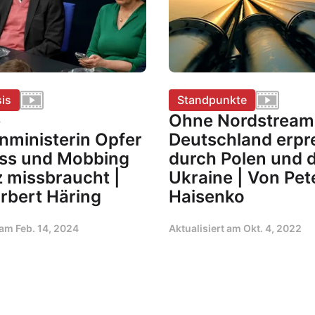
is
Standpunkte
e
Ohne Nordstream 
nministerin Opfer
Deutschland erpr
ss und Mobbing
durch Polen und d
z missbraucht |
Ukraine | Von Pet
rbert Häring
Haisenko
t am
Feb. 14, 2024
Aktualisiert am
Okt. 4, 2022