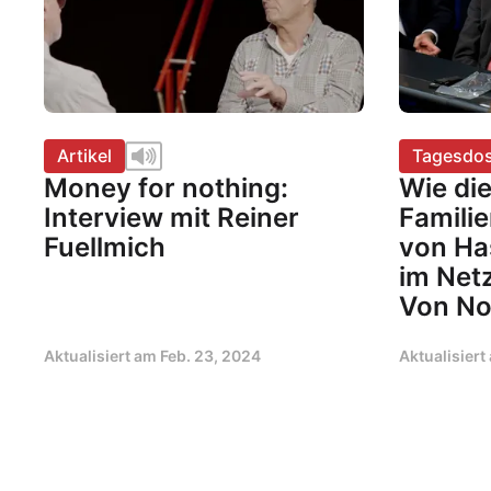
Artikel
Tagesdos
Money for nothing:
Wie di
Interview mit Reiner
Familie
Fuellmich
von Ha
im Net
Von No
Aktualisiert am
Feb. 23, 2024
Aktualisier