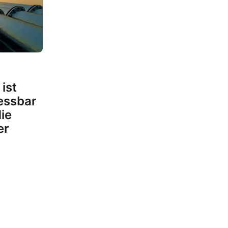
ist
essbar
ie
er