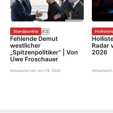
Standpunkte
Hollister
Fehlende Demut
Hollist
westlicher
Radar v
„Spitzenpolitiker“ | Von
2026
Uwe Froschauer
Aktualisiert am
Juni 29, 2026
Aktualisier