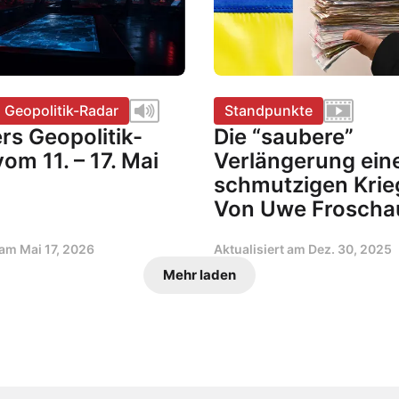
s Geopolitik-Radar
Standpunkte
ers Geopolitik-
Die “saubere”
om 11. – 17. Mai
Verlängerung ein
schmutzigen Krie
Von Uwe Froscha
t am
Mai 17, 2026
Aktualisiert am
Dez. 30, 2025
Mehr laden