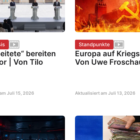
is
Standpunkte
leitete“ bereiten
Europa auf Kriegs
or | Von Tilo
Von Uwe Froscha
t am
Juli 15, 2026
Aktualisiert am
Juli 13, 2026