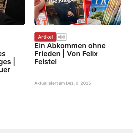
Artikel
Ein Abkommen ohne
es
Frieden | Von Felix
ges |
Feistel
uer
Aktualisiert am
Dez. 9, 2025