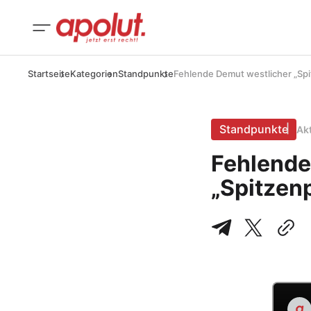
Startseite
Kategorien
Standpunkte
Fehlende Demut westlicher „Spi
Standpunkte
Ak
Fehlende
„Spitzenp