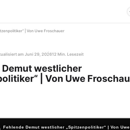
tzenpolitiker“ | Von Uwe Froschauer
tualisiert am
Juni 29, 2026
12 Min. Lesezeit
 Demut westlicher
olitiker“ | Von Uwe Froschau