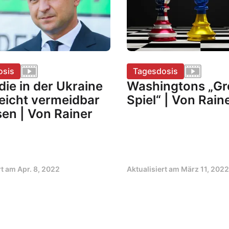
osis
Tagesdosis
ie in der Ukraine
Washingtons „G
leicht vermeidbar
Spiel“ | Von Rain
en | Von Rainer
rt am
Apr. 8, 2022
Aktualisiert am
März 11, 2022