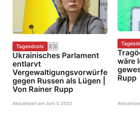
Tagesd
Tagesdosis
Tragöd
Ukrainisches Parlament
wäre 
entlarvt
gewes
Vergewaltigungsvorwürfe
Rupp
gegen Russen als Lügen |
Von Rainer Rupp
Aktualisiert am
Juni 3, 2022
Aktualisie