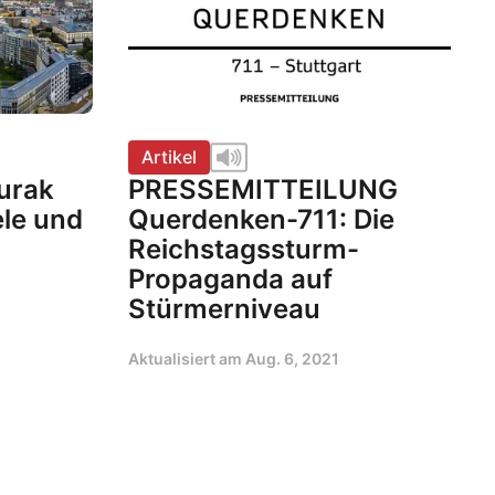
Artikel
Burak
PRESSEMITTEILUNG
ele und
Querdenken-711: Die
Reichstagssturm-
Propaganda auf
Stürmerniveau
Aktualisiert am
Aug. 6, 2021