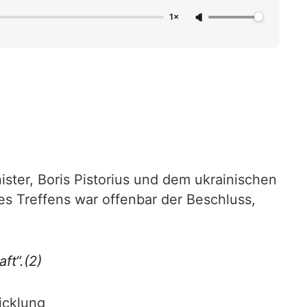
1×
ter, Boris Pistorius und dem ukrainischen
ses Treffens war offenbar der Beschluss,
ft“
.(2)
icklung