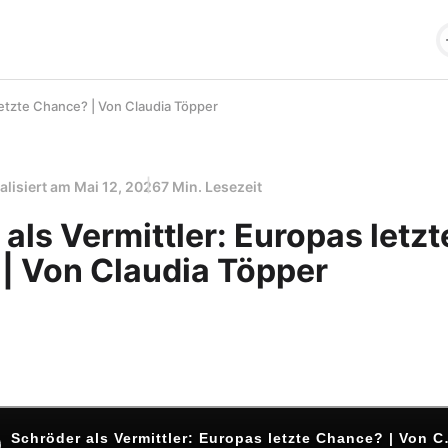
letzte Chance? | Von Claudia Töpper
alisiert am
Mai 12, 2026
7 Min. Lesezeit
als Vermittler: Europas letzt
| Von Claudia Töpper