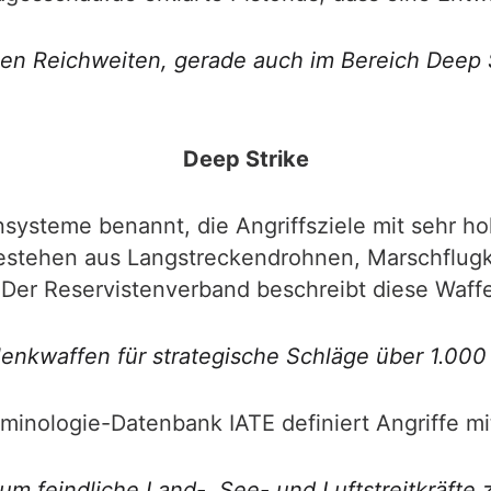
n Reichweiten, gerade auch im Bereich Deep St
Deep Strike
systeme benannt, die Angriffsziele mit sehr ho
estehen aus Langstreckendrohnen, Marschflug
 Der Reservistenverband beschreibt diese Waffe
lenkwaffen für strategische Schläge über 1.000 
erminologie-Datenbank IATE definiert Angriffe mi
um feindliche Land-, See- und Luftstreitkräfte