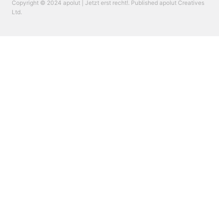
Copyright © 2024 apolut | Jetzt erst recht!. Published apolut Creatives
Ltd.